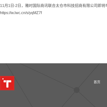
11月1日-2日，雅时国际商讯联合太仓市科技招商有限公司即将
https://w.lwc.cn/s/yqMZ7f
首页