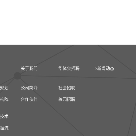
关于我们
华体会招聘
>新闻动态
规划
公司简介
社会招聘
构阵
合作伙伴
校园招聘
技术
据流