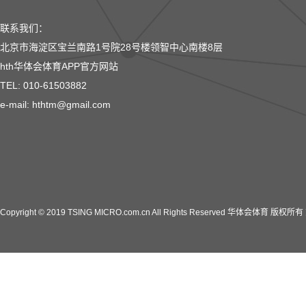
联系我们：
北京市海淀区宝兰南路1号院28号楼领智中心南楼8层
hth华体会体育APP官方网站
TEL: 010-61503882
e-mail: hthtm@gmail.com
Copyright © 2019 TSING MICRO.com.cn All Rights Reserved 华体会体育 版权所有