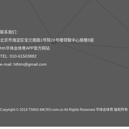
联系我们：
北京市海淀区宝兰南路1号院28号楼领智中心南楼8层
hth华体会体育APP官方网站
TEL: 010-61503882
e-mail: hthtm@gmail.com
Copyright © 2019 TSING MICRO.com.cn All Rights Reserved 华体会体育 版权所有