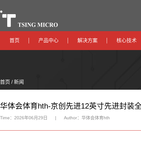
首页
产品中心
解决方案
核心技术
高算力
智算中心
政
高能效
TX536
边缘计算
府
运
智
首页 / 新闻
TX5115C
AIOT
营
互
能
智
智
TX510
商
联
安
慧
机
能
华体会体育hth-京创先进12英寸先进封
网
防
办
器
家
Time：
2026年06月29日
|
Author：
华体会体育hth
公
人
居