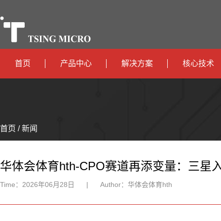
首页
产品中心
解决方案
核心技术
高算力
智算中心
政
高能效
TX536
边缘计算
府
运
智
首页 / 新闻
TX5115C
AIOT
营
互
能
智
智
TX510
商
联
安
慧
机
能
华体会体育hth-CPO赛道再添变量：三
网
防
办
器
家
Time：
2026年06月28日
|
Author：
华体会体育hth
公
人
居