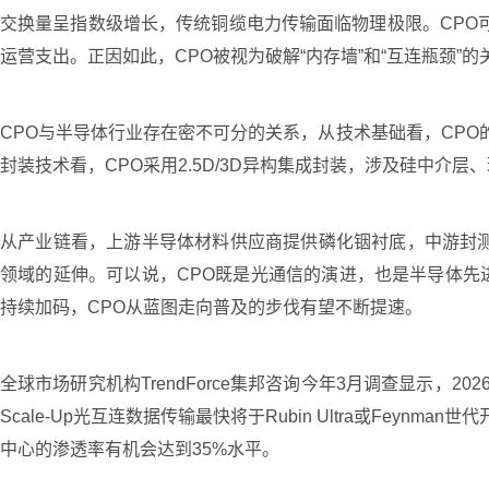
交换量呈指数级增长，传统铜缆电力传输面临物理极限。CPO可
运营支出。正因如此，CPO被视为破解“内存墙”和“互连瓶颈”
CPO与半导体行业存在密不可分的关系，从技术基础看，CPO
封装技术看，CPO采用2.5D/3D异构集成封装，涉及硅中介
从产业链看，上游半导体材料供应商提供磷化铟衬底，中游封测
领域的延伸。可以说，CPO既是光通信的演进，也是半导体先
持续加码，CPO从蓝图走向普及的步伐有望不断提速。
全球市场研究机构TrendForce集邦咨询今年3月调查显示，2
Scale-Up光互连数据传输最快将于Rubin Ultra或Feyn
中心的渗透率有机会达到35%水平。