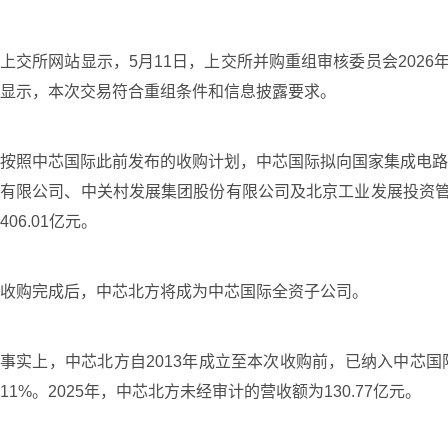
上交所网站显示，5月11日，上交所并购重组审核委员会202
显示，本次交易符合重组条件和信息披露要求。
按照中芯国际此前发布的收购计划，中芯国际拟向国家集成电路
有限公司、中关村发展集团股份有限公司及北京工业发展投资管理
406.01亿元。
收购完成后，中芯北方将成为中芯国际全资子公司。
事实上，中芯北方自2013年成立至本次收购前，已纳入中芯国
11%。2025年，中芯北方未经审计的营收额为130.77亿元。