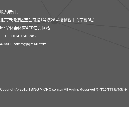
联系我们：
北京市海淀区宝兰南路1号院28号楼领智中心南楼8层
hth华体会体育APP官方网站
TEL: 010-61503882
e-mail: hthtm@gmail.com
Copyright © 2019 TSING MICRO.com.cn All Rights Reserved 华体会体育 版权所有