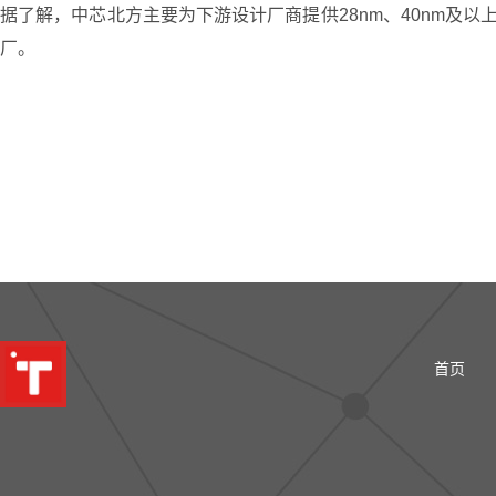
据了解，中芯北方主要为下游设计厂商提供28nm、40nm及以
厂。
首页