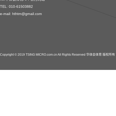
TEL: 010-61503882
e-mail: hthtm@gmail.com
Copyright © 2019 TSING MICRO.com.cn All Rights Reserved 华体会体育 版权所有