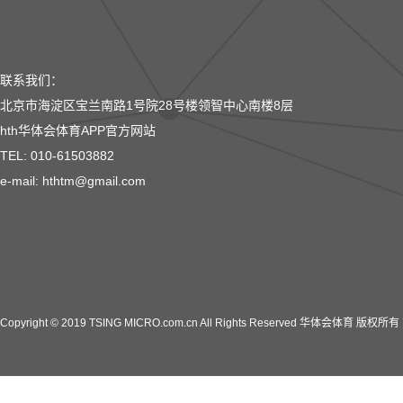
联系我们：
北京市海淀区宝兰南路1号院28号楼领智中心南楼8层
hth华体会体育APP官方网站
TEL: 010-61503882
e-mail: hthtm@gmail.com
Copyright © 2019 TSING MICRO.com.cn All Rights Reserved 华体会体育 版权所有