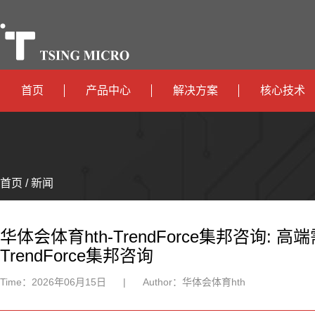
首页
产品中心
解决方案
核心技术
高算力
智算中心
政
高能效
TX536
边缘计算
府
运
智
首页 / 新闻
TX5115C
AIOT
营
互
能
智
智
TX510
商
联
安
慧
机
能
华体会体育hth-TrendForce集邦咨询
TrendForce集邦咨询
网
防
办
器
家
Time：
2026年06月15日
|
Author：
华体会体育hth
公
人
居