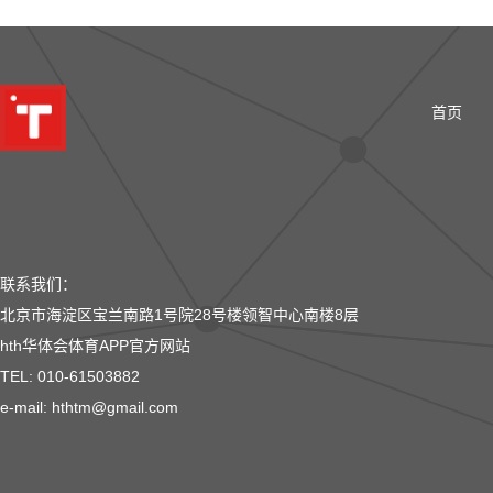
首页
联系我们：
北京市海淀区宝兰南路1号院28号楼领智中心南楼8层
hth华体会体育APP官方网站
TEL: 010-61503882
e-mail: hthtm@gmail.com