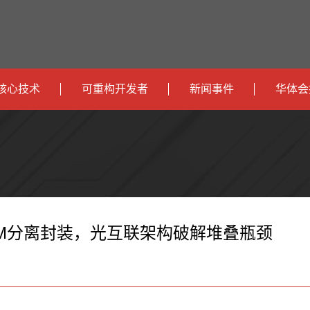
核心技术
可重构开发者
新闻事件
华体会
政
开发者社区
社会
府
运
智
开发者论坛
校园
营
互
能
智
智
下载
商
联
安
慧
机
能
HBM分离封装，光互联架构破解堆叠瓶颈
网
防
办
器
家
公
人
居