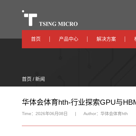
首页
产品中心
解决方案
高算力
智算中心
高能效
TX536
边缘计算
首页 / 新闻
TX5115C
AIOT
TX510
华体会体育hth-行业探索GPU与
Time：
2026年06月08日
|
Author：
华体会体育hth