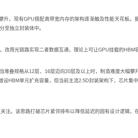
攀升，现有GPU搭配高带宽内存的架构逐渐触及性能天花板。据
拆分至独立封装体中。
式，改用光链路实现二者数据互通，理论上可让GPU挂载的HBM
当堆叠规格从12层、16层迈向20层及以上时，制造难度大幅
设HBM单元扩充容量，但当前主流2.5D封装架构下，芯片集
广泛关注。该思路打破芯片紧邻排布以降低延迟的固有设计逻辑，