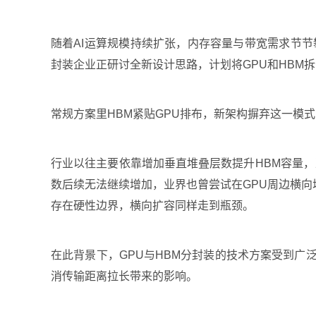
随着AI运算规模持续扩张，内存容量与带宽需求节节
封装企业正研讨全新设计思路，计划将GPU和HBM
常规方案里HBM紧贴GPU排布，新架构摒弃这一模
行业以往主要依靠增加垂直堆叠层数提升HBM容量，
数后续无法继续增加，业界也曾尝试在GPU周边横向增
存在硬性边界，横向扩容同样走到瓶颈。
在此背景下，GPU与HBM分封装的技术方案受到
消传输距离拉长带来的影响。