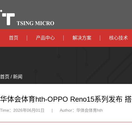
首页
产品中心
解决方案
核心技术
高算力
智算中心
政
高能效
TX536
边缘计算
府
运
智
首页 / 新闻
TX5115C
AIOT
营
互
能
智
智
TX510
商
联
安
慧
机
能
华体会体育hth-OPPO Reno15系列发
网
防
办
器
家
Time：
2026年06月01日
|
Author：
华体会体育hth
公
人
居