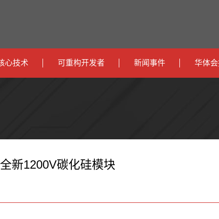
核心技术
可重构开发者
新闻事件
华体会
政
开发者社区
社会
府
运
智
开发者论坛
校园
营
互
能
智
智
下载
商
联
安
慧
机
能
两款全新1200V碳化硅模块
网
防
办
器
家
公
人
居