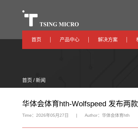
首页
产品中心
解决方案
高算力
智算中心
高能效
TX536
边缘计算
首页 / 新闻
TX5115C
AIOT
TX510
华体会体育hth-Wolfspeed 发布
Time：
2026年05月27日
|
Author：
华体会体育hth