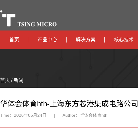
首页
产品中心
解决方案
核心技术
高算力
智算中心
政
高能效
TX536
边缘计算
府
运
智
首页 / 新闻
TX5115C
AIOT
营
互
能
智
智
TX510
商
联
安
慧
机
能
华体会体育hth-上海东方芯港集成电路公司
网
防
办
器
家
Time：
2026年05月24日
|
Author：
华体会体育hth
公
人
居