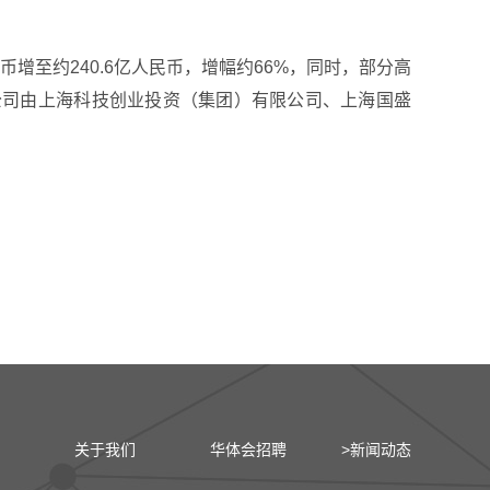
增至约240.6亿人民币，增幅约66%，同时，部分高
公司由上海科技创业投资（集团）有限公司、上海国盛
关于我们
华体会招聘
>新闻动态