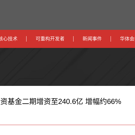
核心技术
可重构开发者
新闻事件
华体会
政
开发者社区
社会
府
运
智
开发者论坛
校园
营
互
能
智
智
下载
商
联
安
慧
机
能
资基金二期增资至240.6亿 增幅约66%
网
防
办
器
家
公
人
居