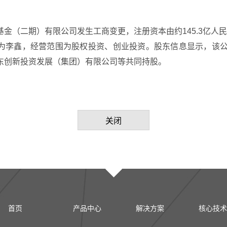
（二期）有限公司发生工商变更，注册资本由约145.3亿人民币
表人为李鑫，经营范围为股权投资、创业投资。股东信息显示，该
东创新投资发展（集团）有限公司等共同持股。
关闭
首页
产品中心
解决方案
核心技术