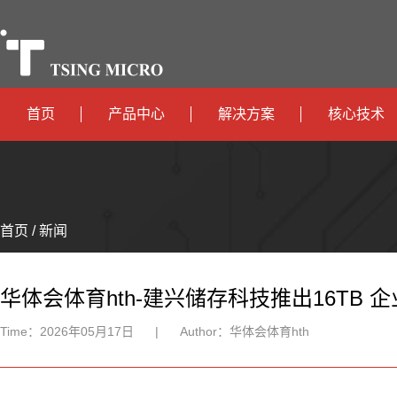
首页
产品中心
解决方案
核心技术
高算力
智算中心
政
高能效
TX536
边缘计算
府
运
智
首页 / 新闻
TX5115C
AIOT
营
互
能
智
智
TX510
商
联
安
慧
机
能
华体会体育hth-建兴储存科技推出16TB 企业
网
防
办
器
家
Time：
2026年05月17日
|
Author：
华体会体育hth
公
人
居