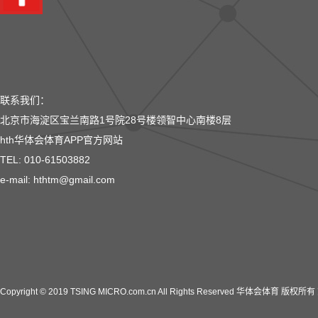
联系我们：
北京市海淀区宝兰南路1号院28号楼领智中心南楼8层
hth华体会体育APP官方网站
TEL: 010-61503882
e-mail: hthtm@gmail.com
Copyright © 2019 TSING MICRO.com.cn All Rights Reserved 华体会体育 版权所有