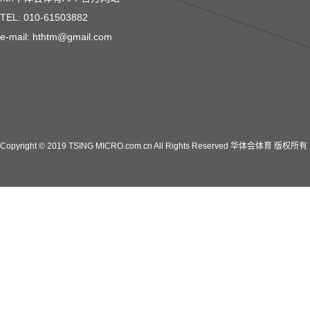
TEL: 010-61503882
e-mail: hthtm@gmail.com
Copyright © 2019 TSING MICRO.com.cn All Rights Reserved 华体会体育 版权所有