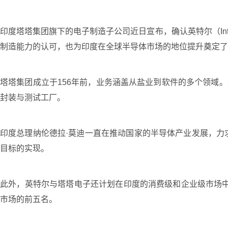
印度塔塔集团旗下的电子制造子公司近日宣布，确认英特尔（In
制造能力的认可，也为印度在全球半导体市场的地位提升奠定了
塔塔集团成立于156年前，业务涵盖从盐业到软件的多个领域
封装与测试工厂。
印度总理纳伦德拉·莫迪一直在推动国家的半导体产业发展，力
目标的实现。
此外，英特尔与塔塔电子还计划在印度的消费级和企业级市场中
市场的前五名。