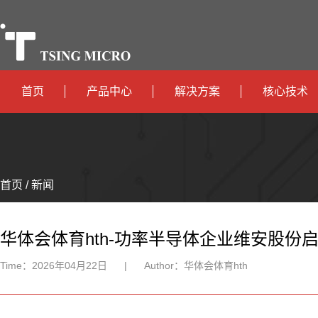
首页
产品中心
解决方案
核心技术
高算力
智算中心
政
高能效
TX536
边缘计算
府
运
智
首页 / 新闻
TX5115C
AIOT
营
互
能
智
智
TX510
商
联
安
慧
机
能
华体会体育hth-功率半导体企业维安股份启
网
防
办
器
家
Time：
2026年04月22日
|
Author：
华体会体育hth
公
人
居