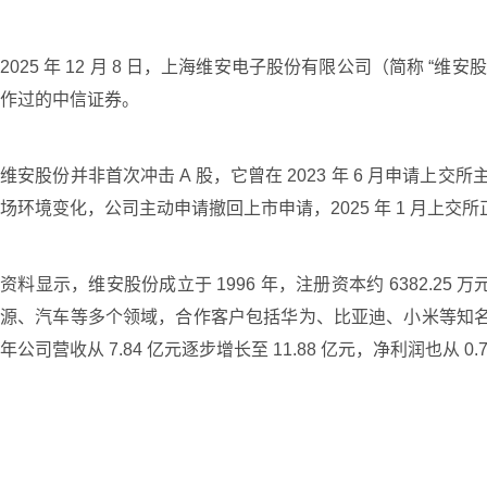
2025 年 12 月 8 日，上海维安电子股份有限公司（简称 
作过的中信证券。
维安股份并非首次冲击 A 股，它曾在 2023 年 6 月申请
场环境变化，公司主动申请撤回上市申请，2025 年 1 月上交
资料显示，维安股份成立于 1996 年，注册资本约 6382
源、汽车等多个领域，合作客户包括华为、比亚迪、小米等知名企业，旗
年公司营收从 7.84 亿元逐步增长至 11.88 亿元，净利润也从 0