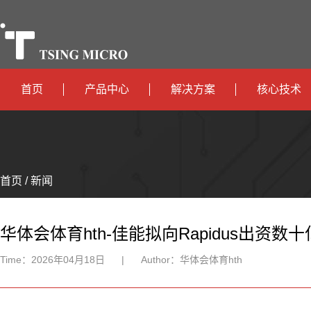
首页
产品中心
解决方案
核心技术
高算力
智算中心
政
高能效
TX536
边缘计算
府
运
智
首页 / 新闻
TX5115C
AIOT
营
互
能
智
智
TX510
商
联
安
慧
机
能
华体会体育hth-佳能拟向Rapidus出资数
网
防
办
器
家
Time：
2026年04月18日
|
Author：
华体会体育hth
公
人
居