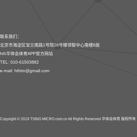
联系我们：
北京市海淀区宝兰南路1号院28号楼领智中心南楼8层
hth华体会体育APP官方网站
TEL: 010-61503882
e-mail: hthtm@gmail.com
Copyright © 2019 TSING MICRO.com.cn All Rights Reserved 华体会体育 版权所有