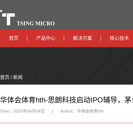
首页
产品中心
解决方案
核心技术
高算力
智算中心
政
高能效
TX536
边缘计算
府
运
智
首页 / 新闻
TX5115C
AIOT
营
互
能
智
智
TX510
商
联
安
慧
机
能
华体会体育hth-思朗科技启动IPO辅导，
网
防
办
器
家
Time：
2026年04月04日
|
Author：
华体会体育hth
公
人
居