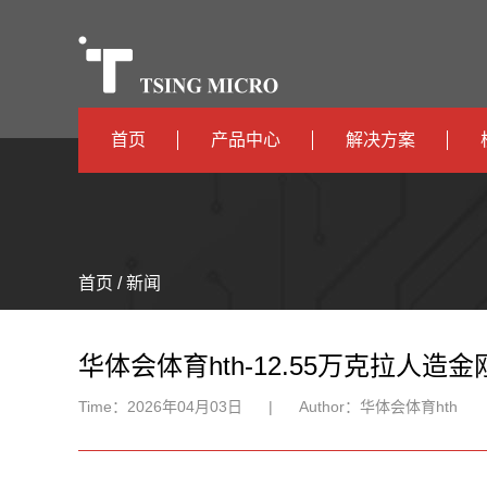
首页
产品中心
解决方案
高算力
智算中心
高能效
TX536
边缘计算
首页 / 新闻
TX5115C
AIOT
TX510
华体会体育hth-12.55万克拉人
Time：
2026年04月03日
|
Author：
华体会体育hth