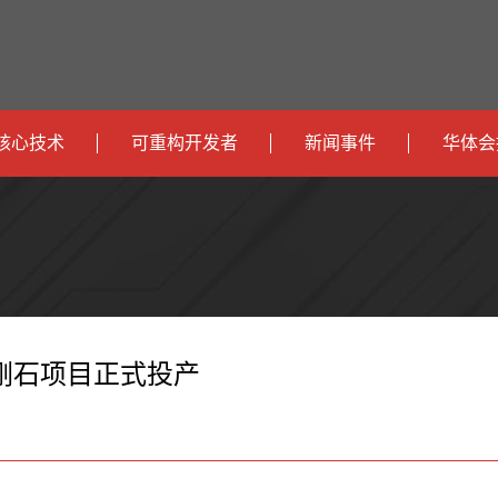
核心技术
可重构开发者
新闻事件
华体会
政
开发者社区
社会
府
运
智
开发者论坛
校园
营
互
能
智
智
下载
商
联
安
慧
机
能
造金刚石项目正式投产
网
防
办
器
家
公
人
居