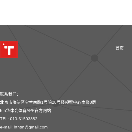
首页
联系我们：
北京市海淀区宝兰南路1号院28号楼领智中心南楼8层
hth华体会体育APP官方网站
TEL: 010-61503882
e-mail: hthtm@gmail.com