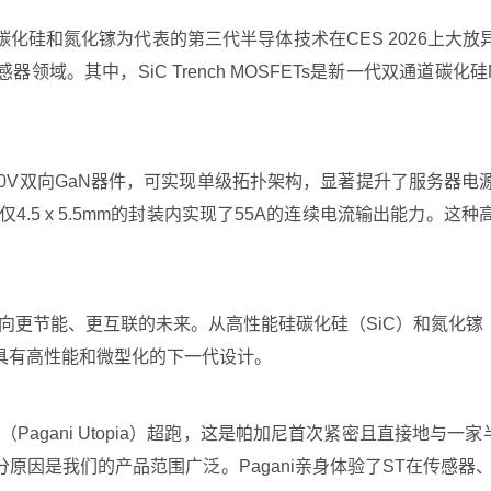
化硅和氮化镓为代表的第三代半导体技术在CES 2026上大
。其中，SiC Trench MOSFETs是新一代双通道碳化硅M
50V双向GaN器件，可实现单级拓扑架构，显著提升了服务器
仅4.5 x 5.5mm的封装内实现了55A的连续电流输出能力
迈向更节能、更互联的未来。从高性能硅碳化硅（SiC）和氮化镓
具有高性能和微型化的下一代设计。
agani Utopia）超跑，这是帕加尼首次紧密且直接地与一家半
原因是我们的产品范围广泛。Pagani亲身体验了ST在传感器