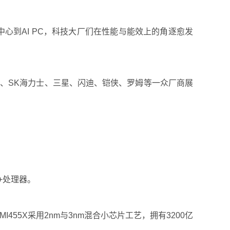
中心到AI PC，科技大厂们在性能与能效上的角逐愈发
、SK海力士、三星、闪迪、铠侠、罗姆等一众厂商展
x+处理器。
U，其中MI455X采用2nm与3nm混合小芯片工艺，拥有3200亿