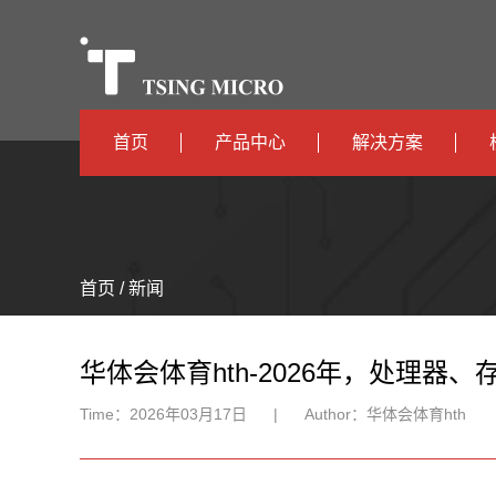
首页
产品中心
解决方案
高算力
智算中心
高能效
TX536
边缘计算
首页 / 新闻
TX5115C
AIOT
TX510
华体会体育hth-2026年，处理
Time：
2026年03月17日
|
Author：
华体会体育hth