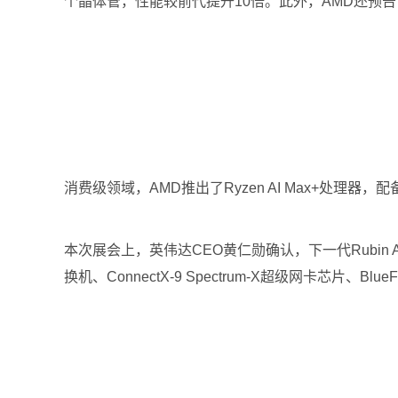
个晶体管，性能较前代提升10倍。此外，AMD还预告了
消费级领域，AMD推出了Ryzen AI Max+处理
本次展会上，英伟达CEO黄仁勋确认，下一代Rubin AI
换机、ConnectX-9 Spectrum-X超级网卡芯片、B