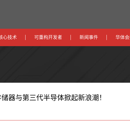
核心技术
可重构开发者
新闻事件
华体会
政
开发者社区
社会
府
运
智
开发者论坛
校园
营
互
能
智
智
下载
商
联
安
慧
机
能
器、存储器与第三代半导体掀起新浪潮！
网
防
办
器
家
公
人
居