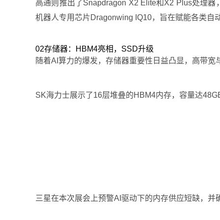
高通则推出了Snapdragon X2 Elite和X2 P
机器人专用芯片Dragonwing IQ10，旨在赋能各类
02存储器：HBM4亮相，SSD升级
随着AI算力的爆发，存储器重要性日益凸显，高带宽与大
SK海力士展示了16层堆叠的HBM4内存，容量达48
三星在本次展会上预警AI驱动下的内存供应短缺，并确认Ga