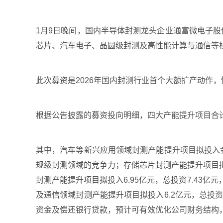
1月9日晚间，国内半导体封测龙头企业通富微电子股
芯片、汽车电子、晶圆级封测及高性能计算与通信等
此次募资是2026年国内封测行业首个大额扩产动作
根据公告披露的募资投向明细，四大产能提升项目合计拟
其中，汽车等新兴应用领域封测产能提升项目拟投入金额
规级封测领域的竞争力；存储芯片封测产能提升项目拟投
封测产能提升项目拟投入6.95亿元，总投资7.43亿
及通信领域封测产能提升项目拟投入6.2亿元，总投资7
资金及偿还银行贷款，预计可有效优化公司财务结构