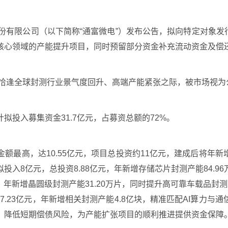
份有限公司（以下简称“通富微电”）发布公告，拟向特定对象发
核心领域的产能提升项目，同时预留部分资金补充流动资金及偿
，恰逢全球封测行业景气度回升、高端产能紧张之际，被市场视
投入募集资金31.7亿元，占募资总额的72%。
最高，达10.55亿元，项目总投资约11亿元，建成后将年新
入8亿元，总投资8.88亿元，年新增存储芯片封测产能84.
元，年新增晶圆级封测产能31.20万片，同时提升高可靠车载品封
.23亿元，年新增相关封测产能4.8亿块，精准匹配AI算力与
，降低短期偿债风险，为产能扩张项目的顺利推进提供资金保障