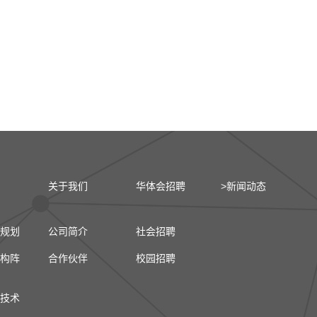
关于我们
华体会招聘
>新闻动态
规划
公司简介
社会招聘
构阵
合作伙伴
校园招聘
技术