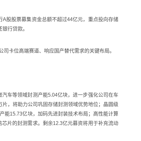
行A股股票募集资金总额不超过44亿元，重点投向存储
还银行贷款。
为公司卡位高端赛道、响应国产替代需求的关键布局。
增汽车等领域封测产能5.04亿块，进一步强化公司在车
96万片，将助力公司巩固存储封测领域优势地位；晶圆级
测产能15.73亿块，加码先进封装技术布局；高性能计算
通信芯片的封测需求。剩余12.3亿元募资将用于补充流动
。