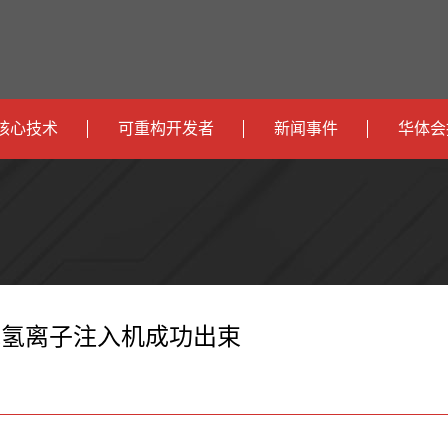
核心技术
可重构开发者
新闻事件
华体会
政
开发者社区
社会
府
运
智
开发者论坛
校园
营
互
能
智
智
下载
商
联
安
慧
机
能
能氢离子注入机成功出束
网
防
办
器
家
公
人
居