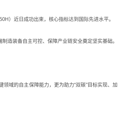
750H）近日成功出束，核心指标达到国际先进水平。
端制造装备自主可控、保障产业链安全奠定坚实基础。
领域的自主保障能力，更为助力“双碳”目标实现、加