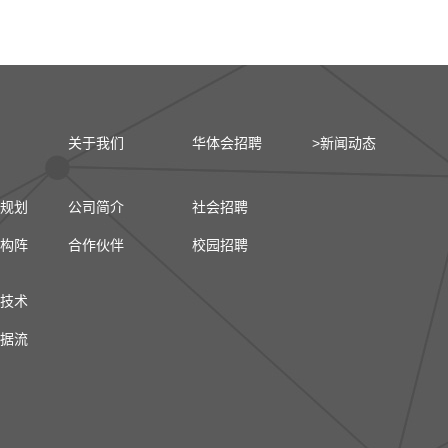
关于我们
华体会招聘
>新闻动态
规划
公司简介
社会招聘
构阵
合作伙伴
校园招聘
技术
据流