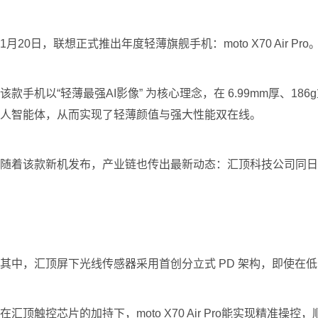
1月20日，联想正式推出年度轻薄旗舰手机：moto X70 Air Pro
该款手机以“轻薄最强AI影像” 为核心理念，在 6.99mm厚、
人智能体，从而实现了轻薄颜值与强大性能双在线。
随着该款新机发布，产业链也传出最新动态：汇顶科技公司同日宣布汇
其中，汇顶屏下光线传感器采用首创分立式 PD 架构，即使在
在汇顶触控芯片的加持下，moto X70 Air Pro能实现精准操控