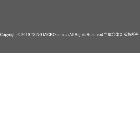
Copyright © 2019 TSING MICRO.com.cn All Rights Reserved 华体会体育 版权所有