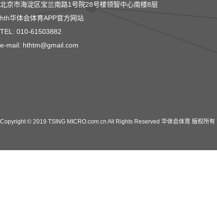
北京市海淀区宝兰南路1号院28号楼领智中心南楼8层
hth华体会体育APP官方网站
TEL: 010-61503882
e-mail: hthtm@gmail.com
Copyright © 2019 TSING MICRO.com.cn All Rights Reserved 华体会体育 版权所有