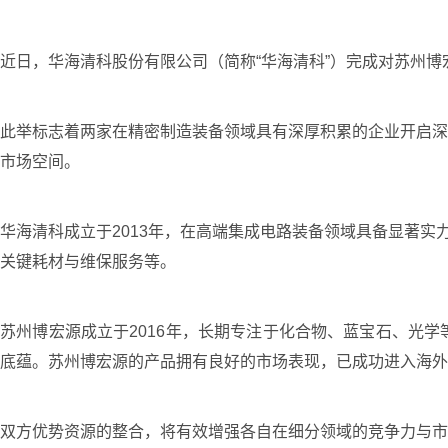
近日，华海清科股份有限公司（简称“华海清科”）完成对苏州博
此举标志着两家在精密制造装备领域具有深厚积累的企业开启深
市场空间。
华海清科成立于2013年，在高端集成电路装备领域具备显著实
关键耗材与维保服务等。
苏州博宏源成立于2016年，长期专注于化合物、蓝宝石、光
底蕴。苏州博宏源的产品拥有良好的市场表现，已成功进入海外
双方优势资源的整合，将有效增强各自在细分领域的竞争力与市