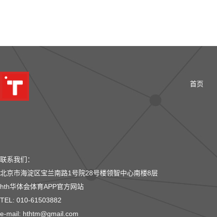
首页
联系我们：
北京市海淀区宝兰南路1号院28号楼领智中心南楼8层
hth华体会体育APP官方网站
TEL: 010-61503882
e-mail: hthtm@gmail.com