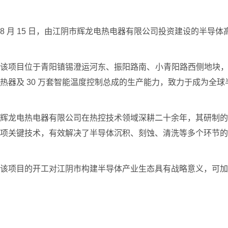
8 月 15 日，由江阴市辉龙电热电器有限公司投资建设的半
该项目位于青阳镇锡澄运河东、振阳路南、小青阳路西侧地块，总投
热器及 30 万套智能温度控制总成的生产能力，致力于成为全
辉龙电热电器有限公司在热控技术领域深耕二十余年，其研制的
项关键技术，有效解决了半导体沉积、刻蚀、清洗等多个环节的
该项目的开工对江阴市构建半导体产业生态具有战略意义，可加