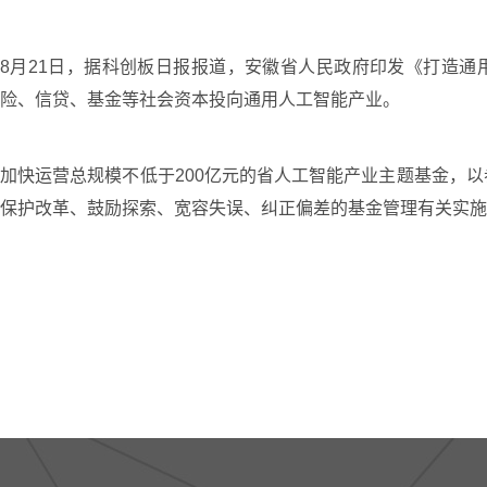
8月21日，据科创板日报报道，安徽省人民政府印发《打造通
险、信贷、基金等社会资本投向通用人工智能产业。
加快运营总规模不低于200亿元的省人工智能产业主题基金，
保护改革、鼓励探索、宽容失误、纠正偏差的基金管理有关实施