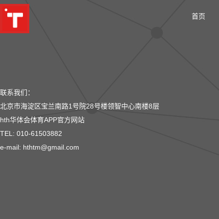
首页
联系我们：
北京市海淀区宝兰南路1号院28号楼领智中心南楼8层
hth华体会体育APP官方网站
TEL: 010-61503882
e-mail: hthtm@gmail.com