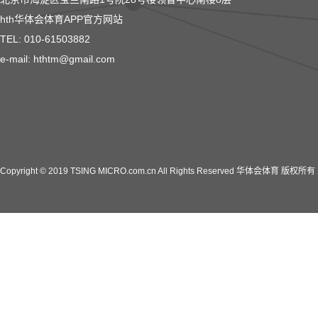
hth华体会体育APP官方网站
TEL: 010-61503882
e-mail: hthtm@gmail.com
Copyright © 2019 TSING MICRO.com.cn All Rights Reserved 华体会体育 版权所有