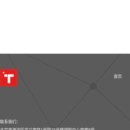
首页
联系我们：
北京市海淀区宝兰南路1号院28号楼领智中心南楼8层