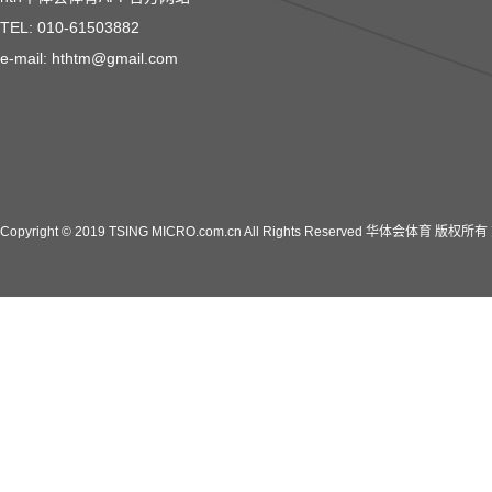
TEL: 010-61503882
e-mail: hthtm@gmail.com
Copyright © 2019 TSING MICRO.com.cn All Rights Reserved 华体会体育 版权所有