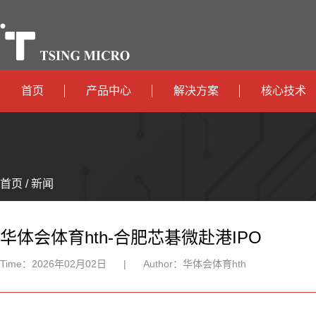
首页
产品中心
解决方案
核心技术
高算力
智算中心
政
高能效
TX536
边缘计算
府
运
智
首页 / 新闻
TX5115C
AIOT
营
互
能
智
智
TX510
商
联
安
慧
机
能
华体会体育hth-合肥芯碁微赴港IPO
网
防
办
器
家
Time：
2026年02月02日
|
Author：
华体会体育hth
公
人
居