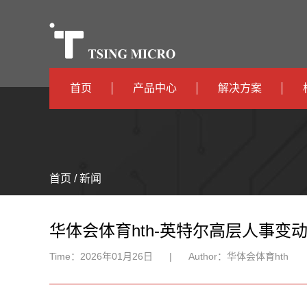
首页
产品中心
解决方案
高算力
智算中心
高能效
TX536
边缘计算
首页 / 新闻
TX5115C
AIOT
TX510
华体会体育hth-英特尔高层人事变
Time：
2026年01月26日
|
Author：
华体会体育hth