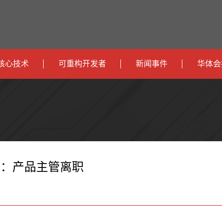
核心技术
可重构开发者
新闻事件
华体会
政
开发者社区
社会
府
运
智
开发者论坛
校园
营
互
能
智
智
下载
商
联
安
慧
机
能
动：产品主管离职
网
防
办
器
家
公
人
居