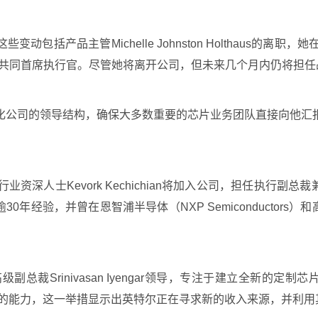
变动包括产品主管Michelle Johnston Holthaus
后担任临时共同首席执行官。尽管她将离开公司，但未来几个月内仍将担
化公司的领导结构，确保大多数重要的芯片业务团队直接向他汇
深人士Kevork Kechichian将加入公司，担任执行副
年经验，并曾在恩智浦半导体（NXP Semiconductors）
rinivasan Iyengar领导，专注于建立全新的定制芯片业务
程创新团队的能力，这一举措显示出英特尔正在寻求新的收入来源，并