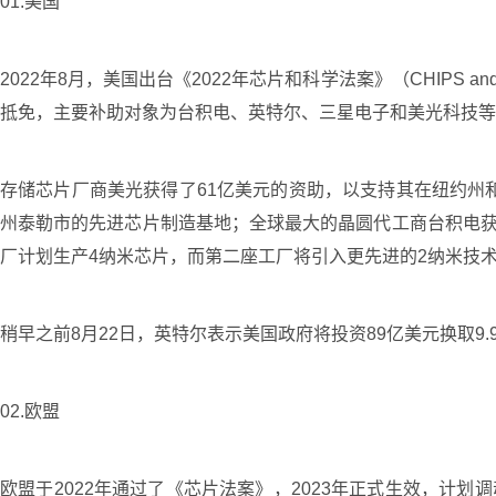
01.美国
2022年8月，美国出台《2022年芯片和科学法案》（CHIPS an
抵免，主要补助对象为台积电、英特尔、三星电子和美光科技等
存储芯片厂商美光获得了61亿美元的资助，以支持其在纽约州
州泰勒市的先进芯片制造基地；全球最大的晶圆代工商台积电获
厂计划生产4纳米芯片，而第二座工厂将引入更先进的2纳米技
稍早之前8月22日，英特尔表示美国政府将投资89亿美元换取9.
02.欧盟
欧盟于2022年通过了《芯片法案》，2023年正式生效，计