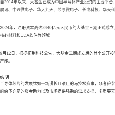
自2014年以来，大基金已成为中国半导体产业投资的主要平
展讯、中兴微电子、华大九天、芯原微电子、长电科技、华天科
2024年，注册资本高达3440亿元人民币的大基金三期正式成
核心材料和EDA软件等领域。
9月12日，根据拓荆科技公告，大基金三期成立后的首个公开投资项目
产能。
结 语
半导体芯片的发展犹如一场漫长且艰巨的马拉松赛事，既考验参
府给予充足的资金助力以及市场提供强劲的需求支撑，多重要素