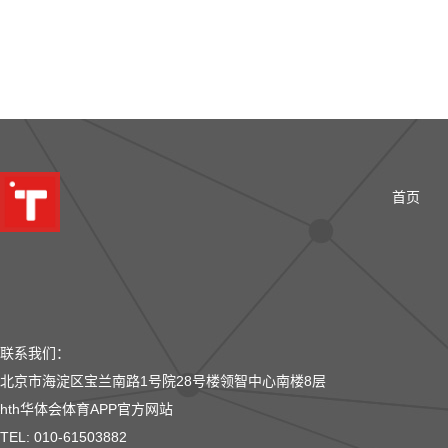
首页
联系我们：
北京市海淀区宝兰南路1号院28号楼领智中心南楼8层
hth华体会体育APP官方网站
TEL: 010-61503882