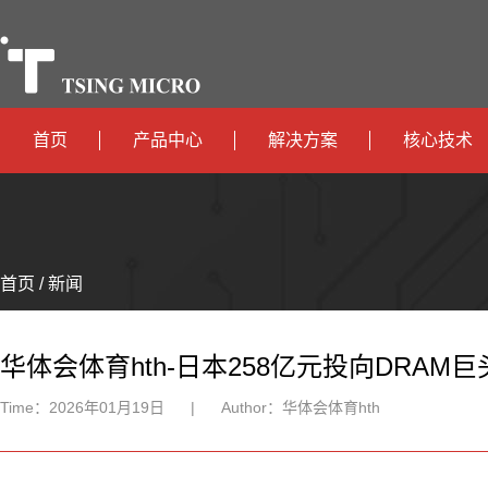
首页
产品中心
解决方案
核心技术
高算力
智算中心
政
高能效
TX536
边缘计算
府
运
智
首页 / 新闻
TX5115C
AIOT
营
互
能
智
智
TX510
商
联
安
慧
机
能
华体会体育hth-日本258亿元投向DRAM
网
防
办
器
家
Time：
2026年01月19日
|
Author：
华体会体育hth
公
人
居