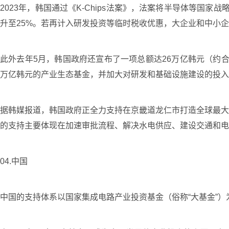
2023年，韩国通过《K-Chips法案》，法案将半导体等国
升至25%。若再计入研发投资等临时税收优惠，大企业和中小企
此外去年5月，韩国政府还宣布了一项总额达26万亿韩元（约合
万亿韩元的产业生态基金，并加大对研发和基础设施建设的投入
据韩媒报道，韩国政府正全力支持在京畿道龙仁市打造全球最大
的支持主要体现在加速审批流程、解决水电供应、建设交通和电
04.中国
中国的支持体系以国家集成电路产业投资基金（俗称“大基金”