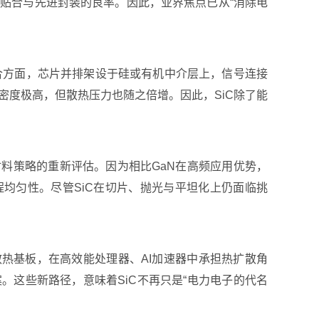
贴合与先进封装的良率。因此，业界焦点已从“消除电
D整合方面，芯片并排架设于硅或有机中介层上，信号连接
密度极高，但散热压力也随之倍增。因此，SiC除了能
材料策略的重新评估。因为相比GaN在高频应用优势，
程均匀性。尽管SiC在切片、抛光与平坦化上仍面临挑
散热基板，在高效能处理器、AI加速器中承担热扩散角
决方案。这些新路径，意味着SiC不再只是“电力电子的代名