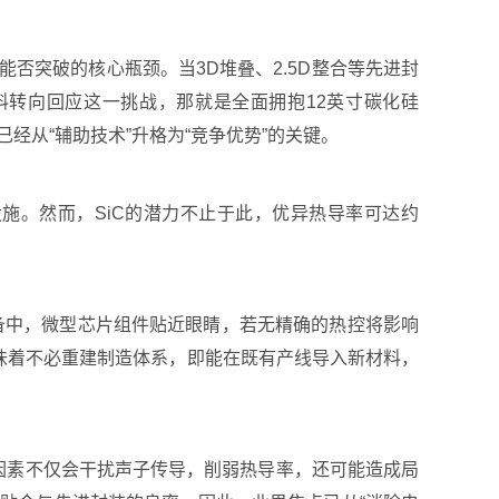
否突破的核心瓶颈。当3D堆叠、2.5D整合等先进封
转向回应这一挑战，那就是全面拥抱12英寸碳化硅
理已经从“辅助技术”升格为“竞争优势”的关键。
施。然而，SiC的潜力不止于此，优异热导率可达约
备中，微型芯片组件贴近眼睛，若无精确的热控将影响
意味着不必重建制造体系，即能在既有产线导入新材料，
因素不仅会干扰声子传导，削弱热导率，还可能造成局