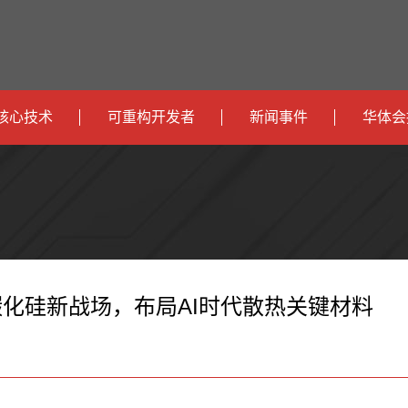
核心技术
可重构开发者
新闻事件
华体会
政
开发者社区
社会
府
运
智
开发者论坛
校园
营
互
能
智
智
下载
商
联
安
慧
机
能
寸碳化硅新战场，布局AI时代散热关键材料
网
防
办
器
家
公
人
居