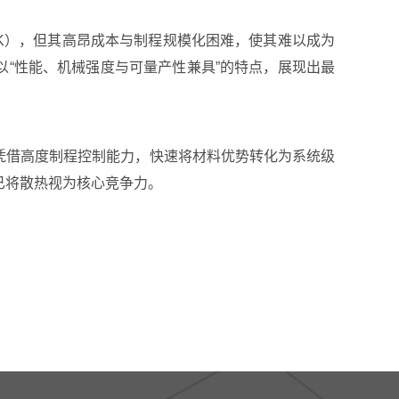
0W/mK），但其高昂成本与制程规模化困难，使其难以成为
以“性能、机械强度与可量产性兼具”的特点，展现出最
能凭借高度制程控制能力，快速将材料优势转化为系统级
商皆已将散热视为核心竞争力。