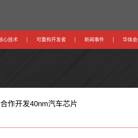
核心技术
可重构开发者
新闻事件
华体会
政
开发者社区
社会
府
运
智
开发者论坛
校园
营
互
能
智
智
下载
商
联
安
慧
机
能
技合作开发40nm汽车芯片
网
防
办
器
家
公
人
居