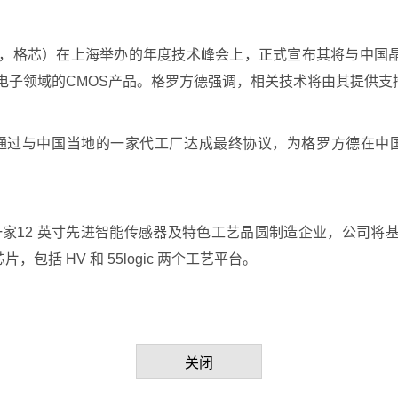
ndries，格芯）在上海举办的年度技术峰会上，正式宣布其将与中国
电子领域的CMOS产品。格罗方德强调，相关技术将由其提供支
过与中国当地的一家代工厂达成最终协议，为格罗方德在中国大陆
家12 英寸先进智能传感器及特色工艺晶圆制造企业，公司将基于 
，包括 HV 和 55logic 两个工艺平台。
关闭