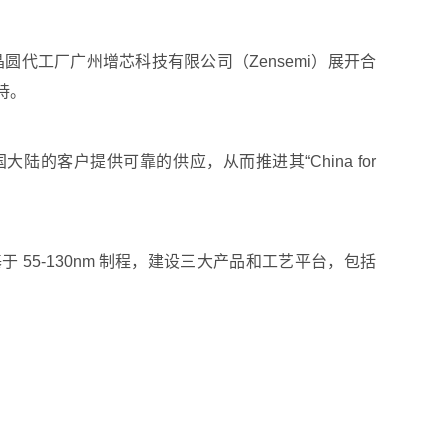
晶圆代工厂广州增芯科技有限公司（Zensemi）展开合
持。
的客户提供可靠的供应，从而推进其“China for
55-130nm 制程，建设三大产品和工艺平台，包括