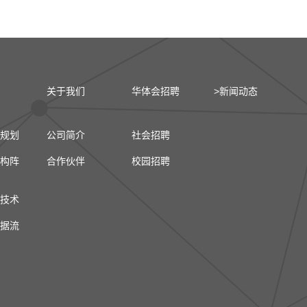
关于我们
华体会招聘
>新闻动态
规划
公司简介
社会招聘
构阵
合作伙伴
校园招聘
技术
据流