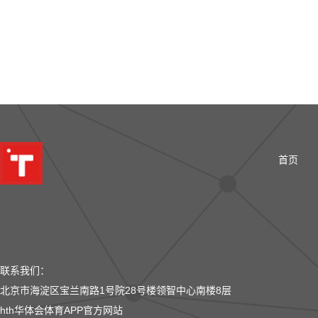
首页
联系我们：
北京市海淀区宝兰南路1号院28号楼领智中心南楼8层
hth华体会体育APP官方网站