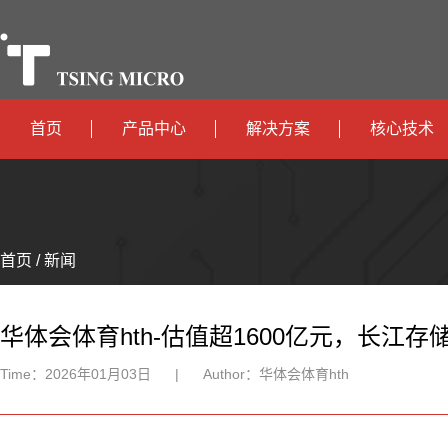
首页
产品中心
解决方案
核心技术
高算力
智算中心
政
高能效
TX536
边缘计算
府
运
智
首页 / 新闻
TX5115C
AIOT
营
互
能
智
智
TX510
商
联
安
慧
机
能
华体会体育hth-估值超1600亿元，长江
网
防
办
器
家
Time：
2026年01月03日
|
Author：
华体会体育hth
公
人
居