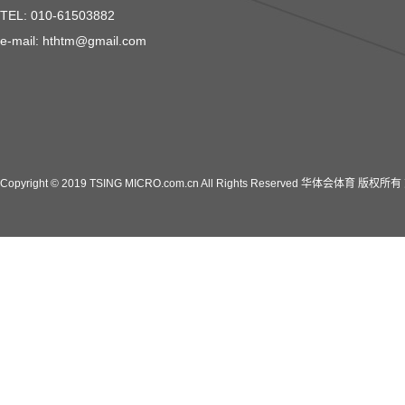
TEL: 010-61503882
e-mail: hthtm@gmail.com
Copyright © 2019 TSING MICRO.com.cn All Rights Reserved 华体会体育 版权所有