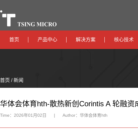
首页
产品中心
解决方案
核心技术
高算力
智算中心
政
高能效
TX536
边缘计算
府
运
智
首页 / 新闻
TX5115C
AIOT
营
互
能
智
智
TX510
商
联
安
慧
机
能
华体会体育hth-散热新创Corintis A 
网
防
办
器
家
Time：
2026年01月02日
|
Author：
华体会体育hth
公
人
居