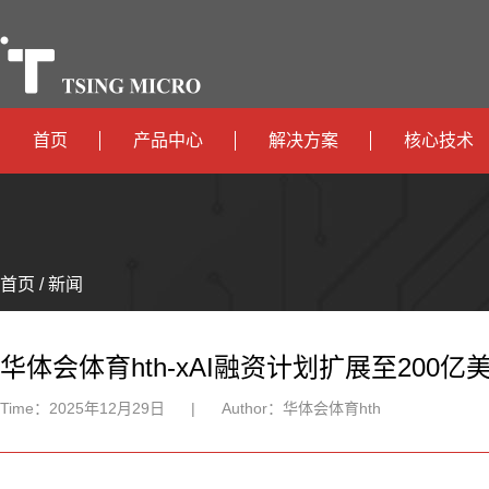
首页
产品中心
解决方案
核心技术
高算力
智算中心
政
高能效
TX536
边缘计算
府
运
智
首页 / 新闻
TX5115C
AIOT
营
互
能
智
智
TX510
商
联
安
慧
机
能
华体会体育hth-xAI融资计划扩展至20
网
防
办
器
家
Time：
2025年12月29日
|
Author：
华体会体育hth
公
人
居