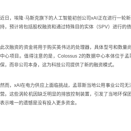
近日，埃隆·马斯克旗下的人工智能初创公司xAI正在进行一轮
持，预计将包括股权融资和通过特殊目的实体（SPV）进行的
此次融资的资金将用于购买英伟达的处理器，具体型号和数量尚未披露
中心项目。值得注意的是，Colossus 2的数据中心本体
保，而非公司本身，这为科技公司提供了新的融资模式。
然而，xAI在电力供应上面临挑战，孟菲斯当地公用事业公司无
营。这些涡轮机因缺乏明显的排放控制装置，引发了当地环保团
表示唯一的遗憾是没有投入更多资金。