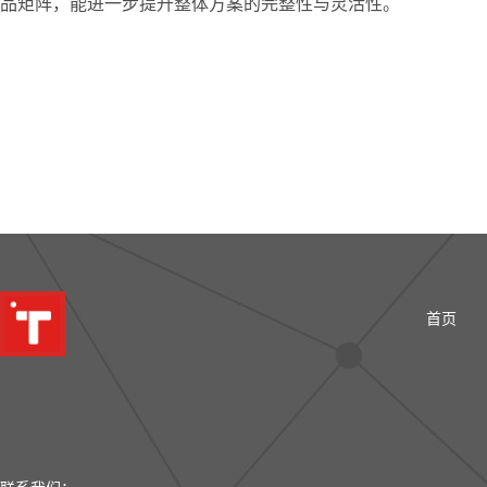
品矩阵，能进一步提升整体方案的完整性与灵活性。
首页