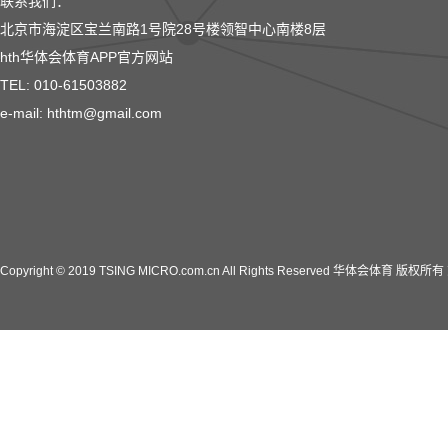
联系我们：
北京市海淀区宝兰南路1号院28号楼领智中心南楼8层
hth华体会体育APP官方网站
TEL: 010-61503882
e-mail: hthtm@gmail.com
Copyright © 2019 TSING MICRO.com.cn All Rights Reserved 华体会体育 版权所有