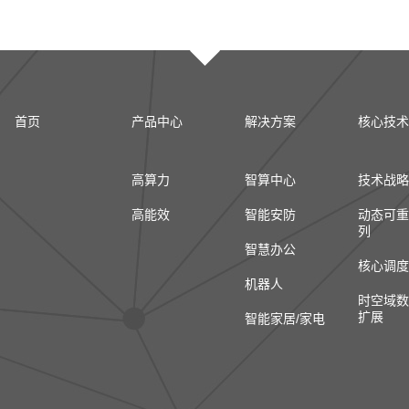
首页
产品中心
解决方案
核心技术
高算力
智算中心
技术战略
高能效
智能安防
动态可重
列
智慧办公
核心调度
机器人
时空域数
扩展
智能家居/家电