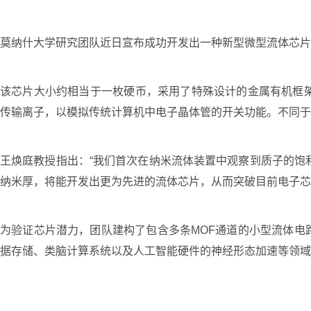
莫纳什大学研究团队近日宣布成功开发出一种新型微型流体芯片
该芯片大小约相当于一枚硬币，采用了特殊设计的金属有机框架（Met
传输离子，以模拟传统计算机中电子晶体管的开关功能。不同于
王焕庭教授指出：“我们首次在纳米流体装置中观察到质子的饱
纳米厚，将能开发出更为先进的流体芯片，从而突破目前电子芯
为验证芯片潜力，团队建构了包含多条MOF通道的小型流体电
据存储、类脑计算系统以及人工智能硬件的神经形态加速等领域