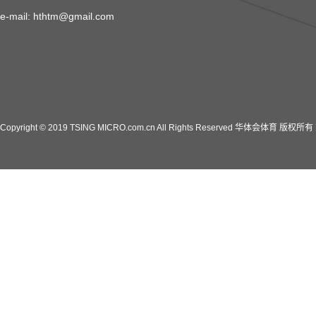
e-mail: hthtm@gmail.com
Copyright © 2019 TSING MICRO.com.cn All Rights Reserved 华体会体育 版权所有