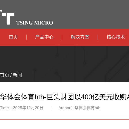
首页
产品中心
解决方案
核心技术
高算力
智算中心
政
高能效
TX536
边缘计算
府
运
智
首页 / 新闻
TX5115C
AIOT
营
互
能
智
智
TX510
商
联
安
慧
机
能
华体会体育hth-巨头财团以400亿美元收购Al
网
防
办
器
家
Time：
2025年12月20日
|
Author：
华体会体育hth
公
人
居