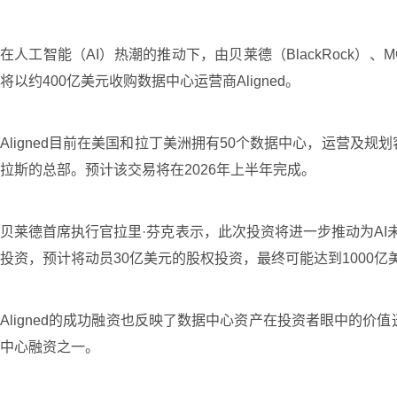
在人工智能（AI）热潮的推动下，由贝莱德（BlackRock）、MG
将以约400亿美元收购数据中心运营商Aligned。
Aligned目前在美国和拉丁美洲拥有50个数据中心，运营及规划容
拉斯的总部。预计该交易将在2026年上半年完成。
贝莱德首席执行官拉里·芬克表示，此次投资将进一步推动为AI
投资，预计将动员30亿美元的股权投资，最终可能达到1000
Aligned的成功融资也反映了数据中心资产在投资者眼中的价
中心融资之一。