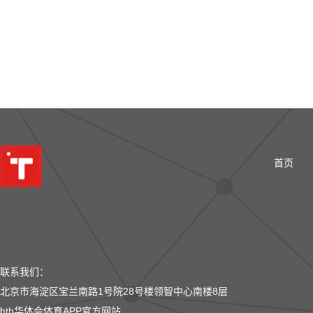
首页
联系我们：
北京市海淀区宝兰南路1号院28号楼领智中心南楼8层
hth华体会体育APP官方网站