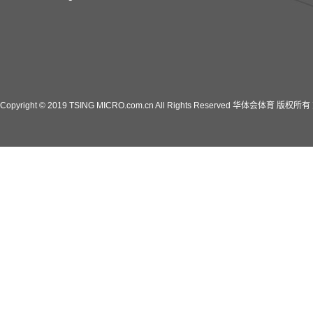
Copyright © 2019 TSING MICRO.com.cn All Rights Reserved 华体会体育 版权所有