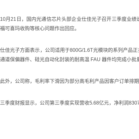
10月21日，国内光通信芯片头部企业仕佳光子召开三季度业绩
福可喜玛收购等核心问题作出回应。
仕佳光子方面表示，公司适用于800G/1.6T光模块的系列产品正
通道保偏器件、硅光自动化封装的耐高温 FAU 器件均完成小批
此外，公司称，毛利率下滑因为部分高毛利产品因客户订单排期
三季度财报显示，公司第三季度实现营收5.68亿元，净利润8307万