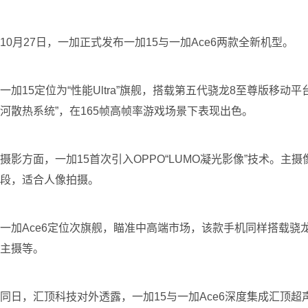
10月27日，一加正式发布一加15与一加Ace6两款全新机型。
一加15定位为“性能Ultra”旗舰，搭载第五代骁龙8至尊版移动
河散热系统”，在165帧高帧率游戏场景下表现出色。
摄影方面，一加15首次引入OPPO“LUMO凝光影像”技术。主
段，适合人像拍摄。
一加Ace6定位次旗舰，瞄准中高端市场，该款手机同样搭载骁龙8
主摄等。
同日，汇顶科技对外透露，一加15与一加Ace6深度集成汇顶超