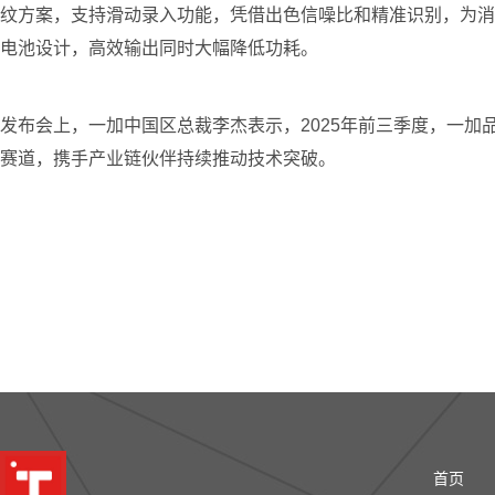
纹方案，支持滑动录入功能，凭借出色信噪比和精准识别，为消费
电池设计，高效输出同时大幅降低功耗。
发布会上，一加中国区总裁李杰表示，2025年前三季度，一加品
赛道，携手产业链伙伴持续推动技术突破。
首页