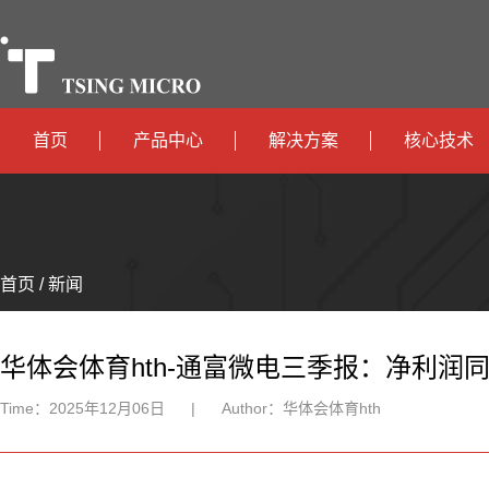
首页
产品中心
解决方案
核心技术
高算力
智算中心
政
高能效
TX536
边缘计算
府
运
智
首页 / 新闻
TX5115C
AIOT
营
互
能
智
智
TX510
商
联
安
慧
机
能
华体会体育hth-通富微电三季报：净利润同
网
防
办
器
家
Time：
2025年12月06日
|
Author：
华体会体育hth
公
人
居