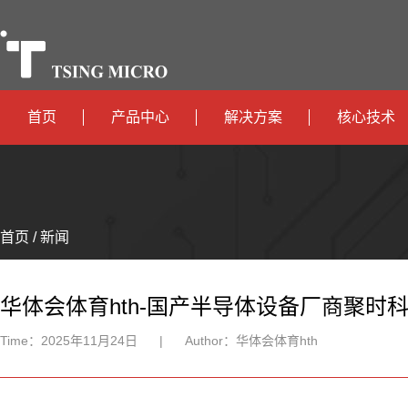
首页
产品中心
解决方案
核心技术
高算力
智算中心
政
高能效
TX536
边缘计算
府
运
智
首页 / 新闻
TX5115C
AIOT
营
互
能
智
智
TX510
商
联
安
慧
机
能
华体会体育hth-国产半导体设备厂商聚时科
网
防
办
器
家
Time：
2025年11月24日
|
Author：
华体会体育hth
公
人
居