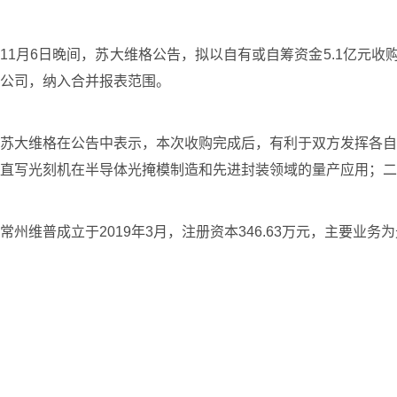
11月6日晚间，苏大维格公告，拟以自有或自筹资金5.1亿元
公司，纳入合并报表范围。
苏大维格在公告中表示，本次收购完成后，有利于双方发挥各自
直写光刻机在半导体光掩模制造和先进封装领域的量产应用；二
常州维普成立于2019年3月，注册资本346.63万元，主