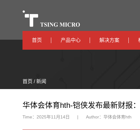
首页
产品中心
解决方案
高算力
智算中心
高能效
TX536
边缘计算
首页 / 新闻
TX5115C
AIOT
TX510
华体会体育hth-铠侠发布最新财
Time：
2025年11月14日
|
Author：
华体会体育hth