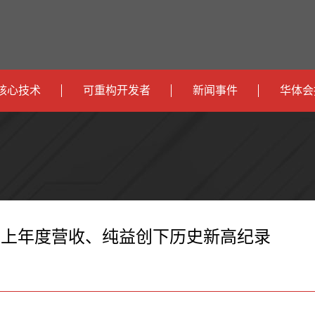
核心技术
可重构开发者
新闻事件
华体会
政
开发者社区
社会
府
运
智
开发者论坛
校园
营
互
能
智
智
下载
商
联
安
慧
机
能
报：上年度营收、纯益创下历史新高纪录
网
防
办
器
家
公
人
居