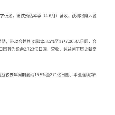
前需求低迷，铠侠预估本季（4-6月）营收、获利将陷入萎
劲，带动合并营收暴增58.5%至1兆7,065亿日圆，合
亿日圆转为盈余2,723亿日圆，营收、纯益创下历史新高
营益较去年同期萎缩15.5%至371亿日圆、本业连续第5