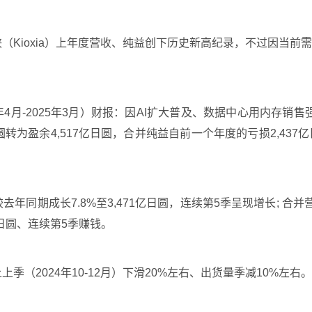
厂铠侠（Kioxia）上年度营收、纯益创下历史新高纪录，不过因当
年4月-2025年3月）财报：因AI扩大普及、数据中心用内存销售强
日圆转为盈余4,517亿日圆，合并纯益自前一个年度的亏损2,437
去年同期成长7.8%至3,471亿日圆，连续第5季呈现增长; 合并
亿日圆、连续第5季赚钱。
上季（2024年10-12月）下滑20%左右、出货量季减10%左右。