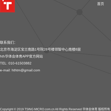
首页
联系我们：
北京市海淀区宝兰南路1号院28号楼领智中心南楼8层
hth华体会体育APP官方网站
TEL: 010-61503882
e-mail: hthtm@gmail.com
Copyright © 2019 TSING MICRO.com.cn All Rights Reserved 华体会体育 版权所有